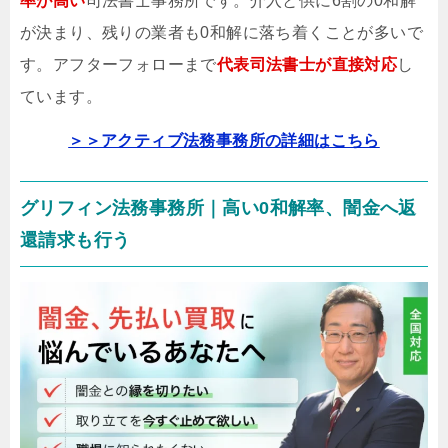
率が高い
司法書士事務所です。介入と供に6割の0和解
が決まり、残りの業者も0和解に落ち着くことが多いで
す。アフターフォローまで
代表司法書士が直接
対応
し
ています。
＞＞アクティブ法務事務所の詳細はこちら
グリフィン法務事務所｜高い0和解率、闇金へ返
還請求も行う