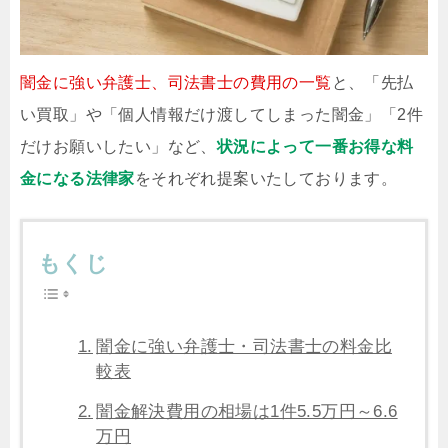
闇金に強い弁護士、司法書士の費用の一覧
と、「先払
い買取」や「個人情報だけ渡してしまった闇金」「2件
だけお願いしたい」など、
状況によって一番お得な料
金になる法律家
をそれぞれ提案いたしております。
もくじ
闇金に強い弁護士・司法書士の料金比
較表
闇金解決費用の相場は1件5.5万円～6.6
万円