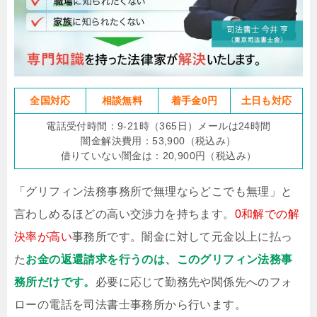
全国対応
相談無料
着手金0円
土日も対応
電話受付時間：9-21時（365日）メールは24時間
闇金解決費用：53,900（税込み）
借りていない闇金は：20,900円（税込み）
「グリフィン法務事務所で無理ならどこでも無理」と
言わしめるほどの高い交渉力を持ちます。
0和解での解
決率が高い
事務所です。闇金に対して元金以上に払っ
た
お金の返還請求を行うのは、このグリフィン法務事
務所だけです。
必要に応じて勤務先や関係先へのフォ
ローの電話を司法書士事務所から行います。