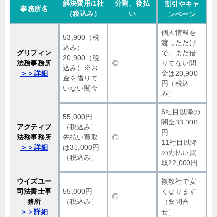
解決費用/1社
分割、後払
割引やキャ
事務所名
（税込み）
い
ンペーン
個人情報を
53,900（税
渡しただけ
込み）
グリフィン
で、まだ借
20,900（税
法務事務所
◎
りてない闇
込み）※お
＞＞詳細
金は20,900
金を借りて
円（税込
いない闇金
み）
6社目以降の
55,000円
闇金33,000
アクティブ
（税込み）
円
法務事務所
先払い買取
◎
11社目以降
＞＞詳細
は33,000円
の先払い買
（税込み）
取22,000円
ウイズユー
複数社で安
司法書士事
55,000円
くなります
◎
務所
（税込み）
（要問合
＞＞詳細
せ）