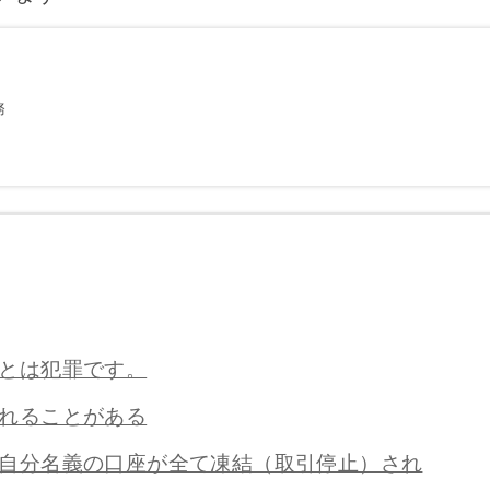
務
とは犯罪です。
れることがある
自分名義の口座が全て凍結（取引停止）され