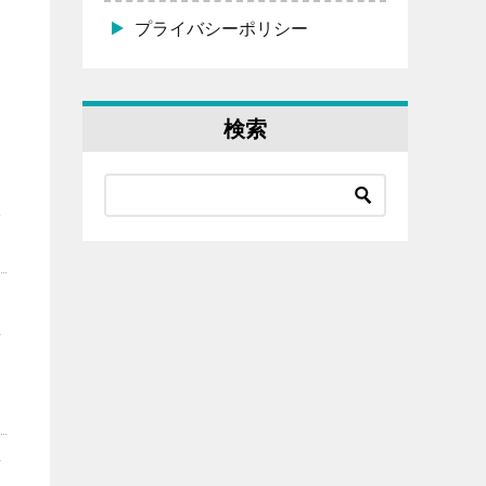
プライバシーポリシー
検索
て
銀
個
せ
に
者