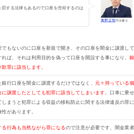
を罰する法律もあるので口座を売却するのは
奥野正智
司法書士
訳でもないのに口座を新規で開き、その口座を闇金に譲渡し
すれば、それは利用目的を偽って口座を開設する事になり、
詐欺罪に該当します。
た銀行口座を闇金に譲渡するだけではなく、
元々持っている
金に譲渡したとしても犯罪に該当してしまいます。
口車に乗
てしまうと犯罪による収益の移転防止に関する法律違反の罪
険性があります。
する行為も当然ながら罪になる
ので注意が必要です。闇金業