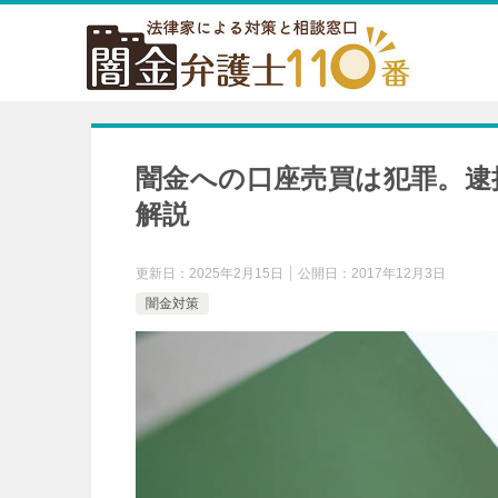
闇金への口座売買は犯罪。逮
解説
更新日：
2025年2月15日
公開日：
2017年12月3日
闇金対策