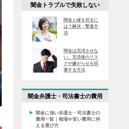
闇金トラブルで失敗しない
闇金と縁を切るに
は？解決・撃退方
法
闇金は完済させな
い。完済後のリス
クや嫌がらせを回
避する方法
闇金弁護士・司法書士の費用
闇金に強い弁護士・司法書士の
費用一覧｜相場や安い費用に抑
える選び方