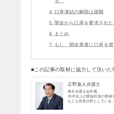
る。
口座凍結の解除は困難
闇金から口座を要求された
まとめ
もし、闇金業者に口座を渡
■この記事の取材に協力して頂いた
正野嘉人弁護士
東京弁護士会所属。
30年以上の闇金対策の実
なども得意分野としている