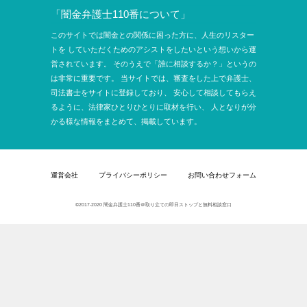
「闇金弁護士110番について」
このサイトでは闇金との関係に困った方に、人生のリスター
トを
していただくためのアシストをしたいという想いから運
営されています。
そのうえで「誰に相談するか？」というの
は非常に重要です。
当サイトでは、審査をした上で弁護士、
司法書士をサイトに登録しており、
安心して相談してもらえ
るように、法律家ひとりひとりに取材を行い、
人となりが分
かる様な情報をまとめて、掲載しています。
運営会社
プライバシーポリシー
お問い合わせフォーム
©2017-2020 闇金弁護士110番＠取り立ての即日ストップと無料相談窓口